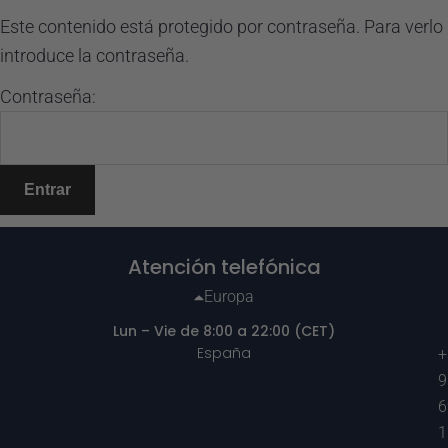
Este contenido está protegido por contraseña. Para verlo
introduce la contraseña.
Contraseña:
Atención telefónica
Europa
Lun – Vie de 8:00 a 22:00 (CET)
España
+
9
6
1