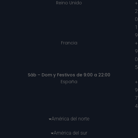
Reino Unido
+
2
0
1
9
Francia
+
9
0
5
Sáb – Dom y Festivos de 9:00 a 22:00
España
+
9
7
4
América del norte
América del sur