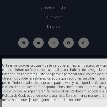
Casos de éxito
Educación
Empleo
Aviso legal
Política de Privacidad
Política de Cookies
|
|
Utilizamos cookies propias y de terceros para mejorar nuestros servicio
elaborar información estadística, analizar sus hábitos de navegación e
inferir grupos de interés. Esto nos permite personalizar el contenido qu
ofrecemos y obtener información sobre qué secciones suscitan interés,
permitiéndonos además mejorar la página web y su seguridad. Si hace
click en el botón “Aceptar”, aceptará la implementación de las cookies y
2026
Avirato S.L. © |
Todos los derechos reservados.
solo entonces se implantarán. Si hace click en “Rechazar”, accederá a l
Política de Cookies donde encontrará más. Este banner se mantendrá
activo hasta que ejecute alguna de estas dos opciones.