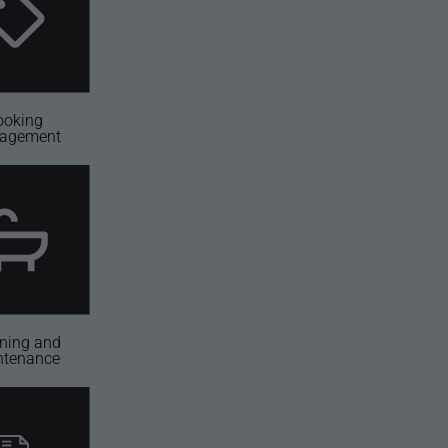
ooking
agement
ning and
ntenance