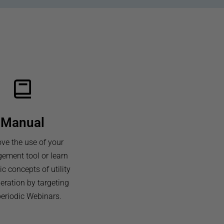
Manual
ve the use of your
ment tool or learn
ic concepts of utility
eration by targeting
periodic Webinars.