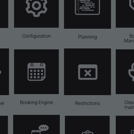
Configuration
B
Planning
Man
Booking Engine
Clea
er
Restrictions
mai