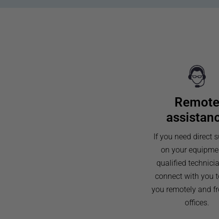
Remot
assistan
If you need direct 
on your equipmen
qualified technicia
connect with you t
you remotely and f
offices.