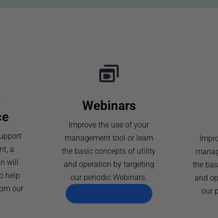
e
Webinars
ce
Improve the use of your
support
management tool or learn
Impro
t, a
the basic concepts of utility
manage
n will
and operation by targeting
the bas
o help
our periodic Webinars.
and op
rom our
our 
Webinars Avirato