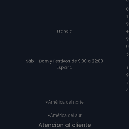
2
0
1
9
Francia
+
9
0
5
Sáb – Dom y Festivos de 9:00 a 22:00
España
+
9
7
4
América del norte
América del sur
Atención al cliente