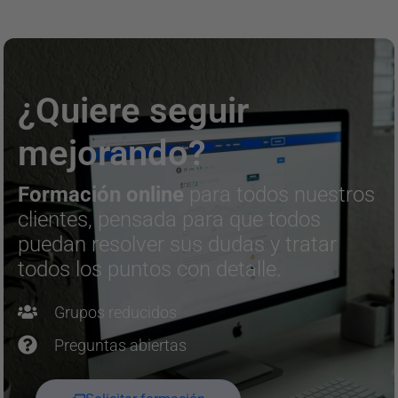
¿Quiere seguir
mejorando?
Formación online
para todos nuestros
clientes, pensada para que todos
puedan resolver sus dudas y tratar
todos los puntos con detalle.
Grupos reducidos
Preguntas abiertas