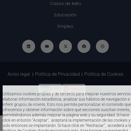
Casos de éxito
Educación
Empleo
Aviso legal
Política de Privacidad
Política de Cookies
|
|
Utilizamos cookies propias y de terceros para mejorar nuestros servicio
elaborar información estadística, analizar sus hábitos de navegación e
2026
Avirato S.L. © |
Todos los derechos reservados.
inferir grupos de interés. Esto nos permite personalizar el contenido qu
ofrecemos y obtener información sobre qué secciones suscitan interés,
permitiéndonos además mejorar la página web y su seguridad. Si hace
click en el botón “Aceptar”, aceptará la implementación de las cookies y
solo entonces se implantarán. Si hace click en “Rechazar”, accederá a l
Política de Cookies donde encontrará más. Este banner se mantendrá