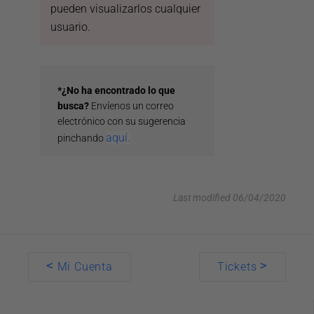
pueden visualizarlos cualquier
usuario.
*¿No ha encontrado lo que
busca?
Envíenos un correo
electrónico con su sugerencia
aquí.
pinchando
Last modified 06/04/2020
Doc
<
>
Mi Cuenta
Tickets
navigation