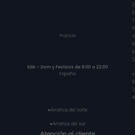
2
0
1
9
Francia
+
9
0
5
Sáb – Dom y Festivos de 9:00 a 22:00
España
+
9
7
4
América del norte
América del sur
Atención al cliente