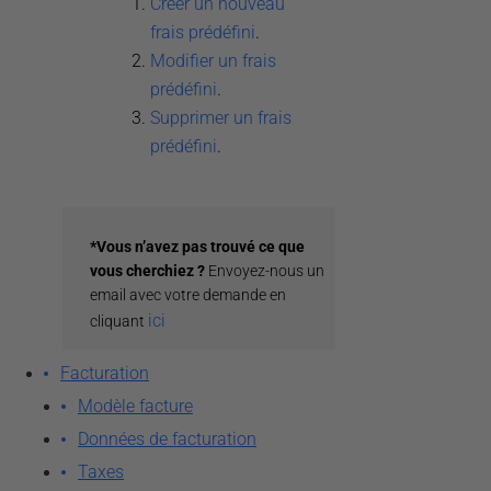
Créer un nouveau
frais prédéfini
.
Modifier un frais
prédéfini
.
Supprimer un frais
prédéfini
.
*Vous n’avez pas trouvé ce que
vous cherchiez ?
Envoyez-nous un
email avec votre demande en
ici
cliquant
Facturation
Modèle facture
Installation
Données de facturation
Créer un compte
Taxes