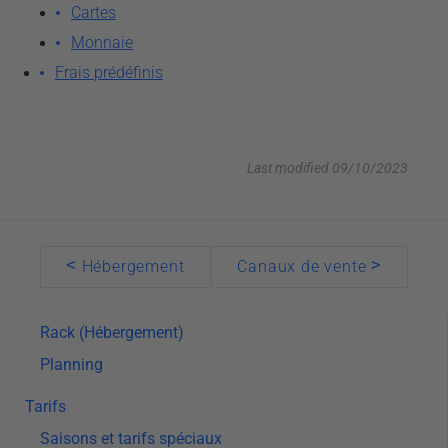
Récupération du mot de passe
Cartes
Monnaie
Mon compte
Frais prédéfinis
Établissement
Utilisateurs et Sécurité
Hébergement
Last modified 09/10/2023
Propriétaires
Chambres et Salles
Doc
<
>
Hébergement
Canaux de vente
Niveau
navigation
Catégories d’hébergement
Rack (Hébergement)
Planning
Tarifs
Saisons et tarifs spéciaux