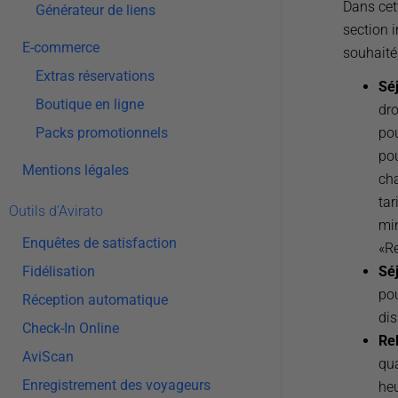
Dans cet
Générateur de liens
section i
E-commerce
souhaité,
Extras réservations
Sé
Boutique en ligne
dro
po
Packs promotionnels
pou
Mentions légales
ch
tar
Outils d’Avirato
mi
Enquêtes de satisfaction
«Re
Sé
Fidélisation
pou
Réception automatique
dis
Check-In Online
Re
AviScan
qua
Enregistrement des voyageurs
heu