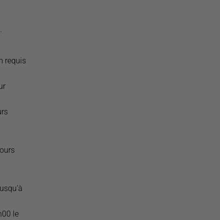
.
m requis
ur
urs
ours
jusqu’à
h00 le