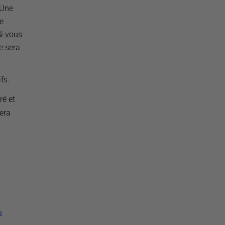
 Une
ne
Si vous
ne sera
fs.
ré et
sera
s