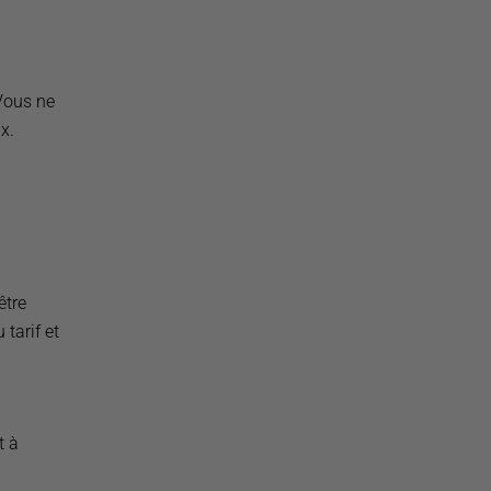
 Vous ne
x.
être
tarif et
t à