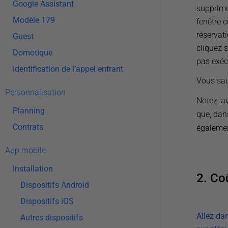
Google Assistant
supprimer
Modèle 179
fenêtre c
réservati
Guest
cliquez s
Domotique
pas exéc
Identification de l’appel entrant
Vous saur
Personnalisation
Notez, av
Planning
que, dans
Contrats
égalemen
App mobile
Installation
2. Co
Dispositifs Android
Dispositifs iOS
Allez da
Autres dispositifs