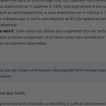
déterminé dans un pourcentage total, soit supérieur soit inférieur
s établissons un % supérieur à 100%, cela augmentera le prix p
port au tarif prédéterminé, si nous établissons un % inférieur à 
a indiquera que ce tarif a une réduction de X% par rapport au tari
déterminé.
n vers €
: Cette option est utilisée pour augmenter tous les tarifs
eurs positives uniquement, et la même valeur sera donnée pour 
pes de chambres disponibles.
iez pas de cliquer sur le bouton «Sauvegarder tarif» lorsque vous
uration.
er des Tarifs
rimer des tarifs inutilisés ou obsolètes, il suffit de sélectionner l