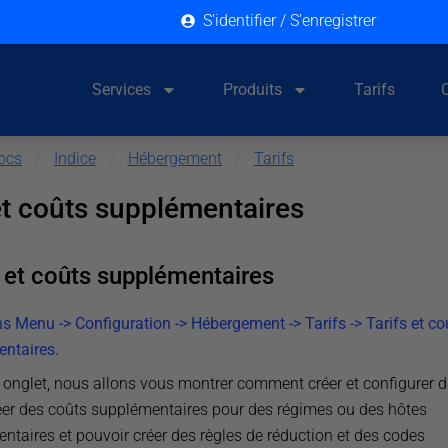
S'identifier / S'enregistrer
Services
Produits
Tarifs
ocs
Indice
Hébergement
Tarifs
/
/
/
et coûts supplémentaires
s et coûts supplémentaires
ns Menu -> Configuration -> Hébergement -> Tarifs -> Tarifs et co
ntaires.
 onglet, nous allons vous montrer comment créer et configurer di
créer des coûts supplémentaires pour des régimes ou des hôtes
ntaires et pouvoir créer des règles de réduction et des codes