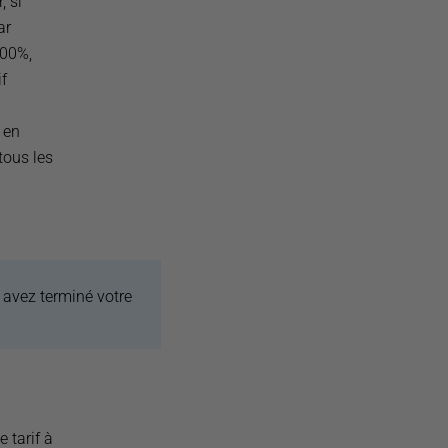
, si
ar
100%,
f
 en
tous les
 avez terminé votre
e tarif à