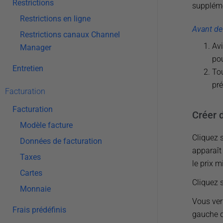
Restrictions
suppléme
Restrictions en ligne
Avant de
Restrictions canaux Channel
Avi
Manager
pou
Entretien
Tou
pré
Facturation
Facturation
Créer d
Modèle facture
Cliquez 
Données de facturation
apparaît
Taxes
le prix 
Cartes
Cliquez s
Monnaie
Vous verr
Frais prédéfinis
gauche d