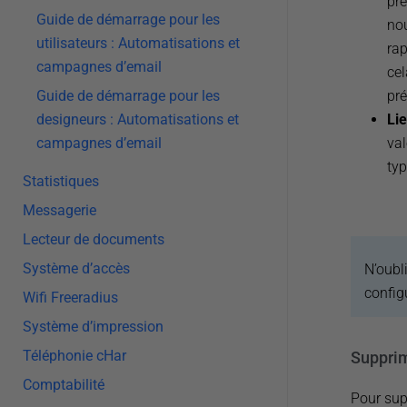
pré
Guide de démarrage pour les
nou
utilisateurs : Automatisations et
rap
campagnes d’email
cel
pré
Guide de démarrage pour les
Lie
designeurs : Automatisations et
val
campagnes d’email
ty
Statistiques
Messagerie
Lecteur de documents
Système d’accès
N’oubl
config
Wifi Freeradius
Système d’impression
Téléphonie cHar
Supprim
Comptabilité
Pour supp