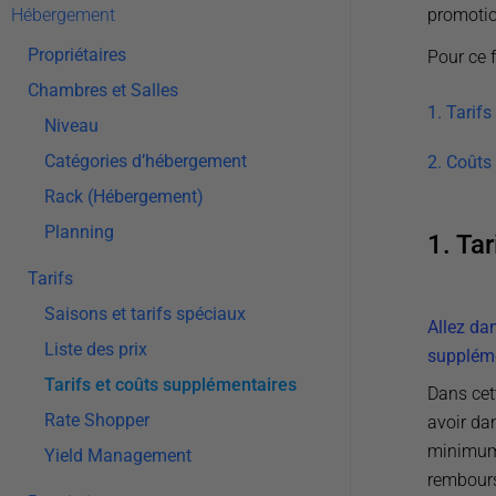
promotio
Hébergement
Propriétaires
Pour ce f
Chambres et Salles
1. Tarifs
Niveau
Catégories d’hébergement
2. Coûts
Rack (Hébergement)
Planning
1. Tar
Tarifs
Saisons et tarifs spéciaux
Allez da
Liste des prix
suppléme
Tarifs et coûts supplémentaires
Dans cett
Rate Shopper
avoir dan
minimum e
Yield Management
rembours