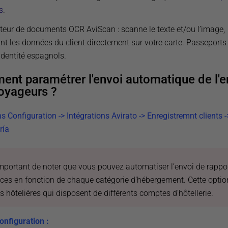
s
.
cteur de documents OCR AviScan : scanne le texte et/ou l’image,
nt les données du client directement sur votre carte. Passeports 
identité espagnols.
nt paramétrer l'envoi automatique de l'e
oyageurs ?
s Configuration -> Intégrations Avirato -> Enregistremnt clients -
ría
 important de noter que vous pouvez automatiser l’envoi de rappor
ices en fonction de chaque catégorie d’hébergement. Cette optio
s hôtelières qui disposent de différents comptes d’hôtellerie.
onfiguration :