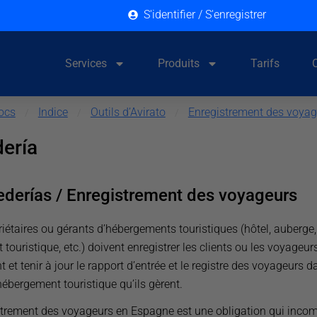
S'identifier / S'enregistrer
Services
Produits
Tarifs
ocs
Indice
Outils d’Avirato
Enregistrement des voyag
/
/
/
ería
derías / Enregistrement des voyageurs
riétaires ou gérants d’hébergements touristiques (hôtel, auberge,
touristique, etc.) doivent enregistrer les clients ou les voyageurs
 et tenir à jour le rapport d’entrée et le registre des voyageurs d
ébergement touristique qu’ils gèrent.
strement des voyageurs en Espagne est une obligation qui inco