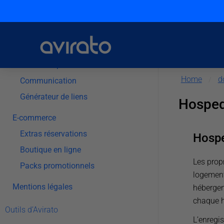
Moteur de réservation
Personnalisation
Configuration
Modes de paiement
Home
d
/
Communication
Générateur de liens
Hosped
E-commerce
Extras réservations
Hospe
Boutique en ligne
Les prop
Packs promotionnels
logement 
Mentions légales
hébergent
chaque h
Outils d’Avirato
L’enregi