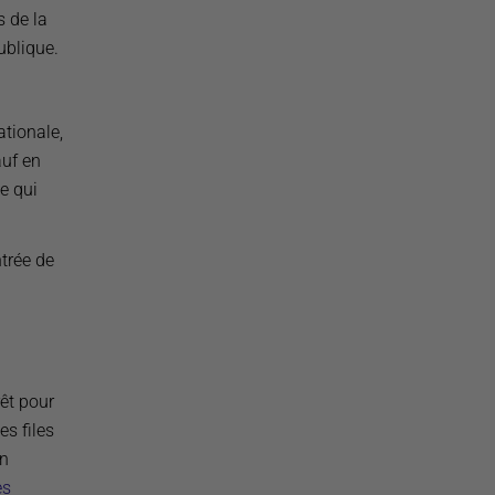
s de la
ublique.
ationale,
auf en
e qui
trée de
rêt pour
es files
en
es