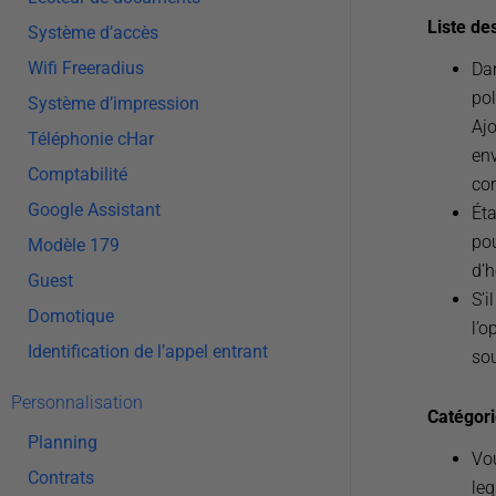
Liste des
Système d’accès
Wifi Freeradius
Dan
pol
Système d’impression
Ajo
Téléphonie cHar
env
Comptabilité
co
Google Assistant
Éta
pou
Modèle 179
d’
Guest
S’i
Domotique
l’o
Identification de l’appel entrant
sou
Personnalisation
Catégor
Planning
Vou
Contrats
leq