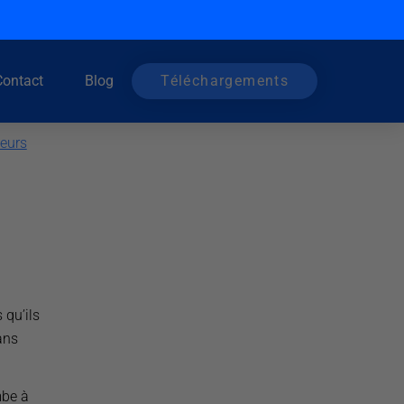
Contact
Blog
Téléchargements
eurs
 qu’ils
ans
mbe à