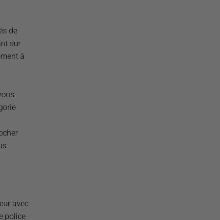
tés de
nt sur
ement à
 vous
gorie
cocher
us
teur avec
e police