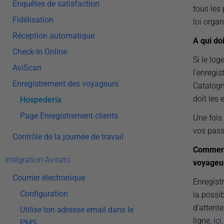
Enquêtes de satisfaction
tous les 
Fidélisation
loi organ
Réception automatique
A qui do
Check-In Online
Si le log
AviScan
l’enregis
Enregistrement des voyageurs
Catalogn
doit les 
Hospedería
Page Enregistrement clients
Une fois
vos pass
Contrôle de la journée de travail
Comment 
Intégration Avirato
voyageu
Courrier électronique
Enregistr
Configuration
la possib
d’attente
Utilise ton adresse email dans le
ligne,
ici
PMS