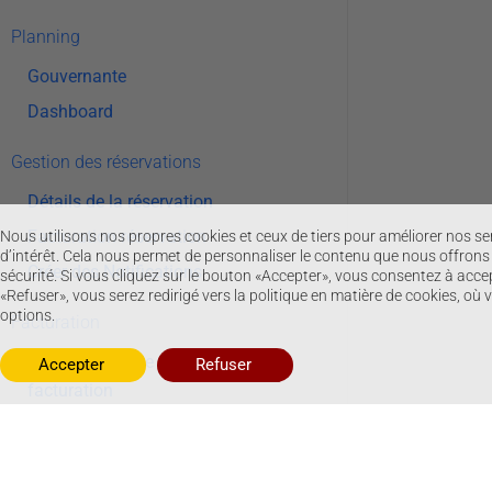
Planning
Gouvernante
Dashboard
Gestion des réservations
Détails de la réservation
Facturation réservation
Nous utilisons nos propres cookies et ceux de tiers pour améliorer nos s
d’intérêt. Cela nous permet de personnaliser le contenu que nous offrons e
Créer des Notifications
sécurité. Si vous cliquez sur le bouton «Accepter», vous consentez à accep
«Refuser», vous serez redirigé vers la politique en matière de cookies, où
options.
Facturation
Configurez votre modèle de
Refuser
Accepter
facturation
Données de facturation​
Configuration des taxes