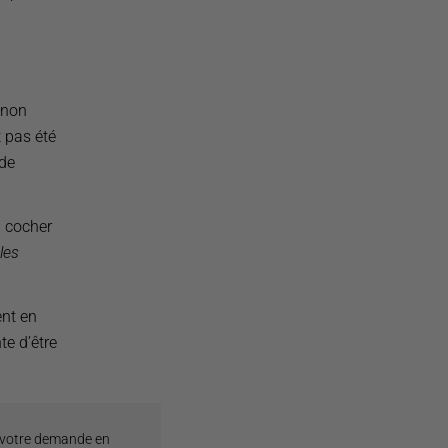
s non
t pas été
 de
à cocher
les
ent en
te d’être
 votre demande en