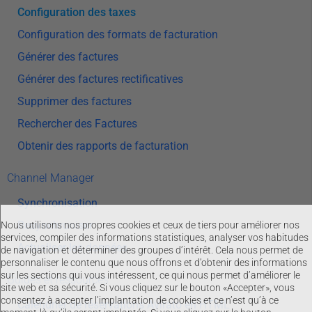
Configuration des taxes
Configuration des formats de facturation
Générer des factures
Générer des factures rectificatives
Supprimer des factures
Rechercher des Factures
Obtenir des rapports de facturation
Channel Manager
Synchronisation
Resynchroniser
Nous utilisons nos propres cookies et ceux de tiers pour améliorer nos
services, compiler des informations statistiques, analyser vos habitudes
Actualiser les données
de navigation et déterminer des groupes d’intérêt. Cela nous permet de
personnaliser le contenu que nous offrons et d’obtenir des informations
sur les sections qui vous intéressent, ce qui nous permet d’améliorer le
Guides et ressources
site web et sa sécurité. Si vous cliquez sur le bouton «Accepter», vous
consentez à accepter l’implantation de cookies et ce n’est qu’à ce
Calendrier de réservations Avirato en HTML