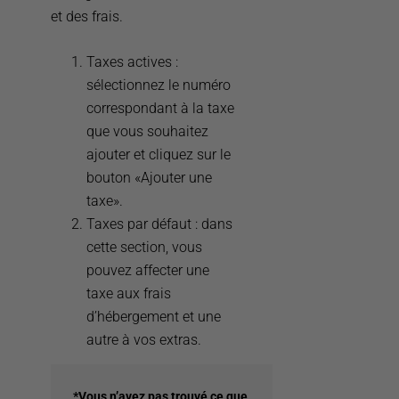
et des frais.
Contrôle de la journée de travail
Taxes actives :
Intégration Avirato
sélectionnez le numéro
Courrier électronique
correspondant à la taxe
Configuration
que vous souhaitez
ajouter et cliquez sur le
Utilise ton adresse email dans le PMS
bouton «Ajouter une
Utilise ton adresse Gmail dans le PMS
taxe».
Utilise ton adresse Yahoo dans le PMS
Taxes par défaut : dans
Utilise ton adresse Hotmail, Outlook ou MSN dans le
cette section, vous
PMS
pouvez affecter une
Guide de démarrage pour les utilisateurs :
taxe aux frais
Automatisations et campagnes d’email
d’hébergement et une
autre à vos extras.
Guide de démarrage pour les designeurs :
Automatisations et campagnes d’email
*Vous n’avez pas trouvé ce que