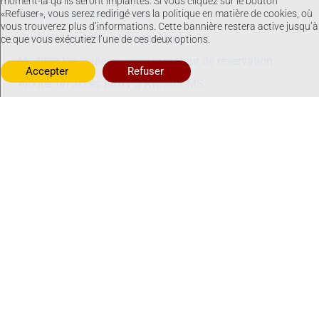
moment-là qu’ils seront implantés. Si vous cliquez sur le bouton
«Refuser», vous serez redirigé vers la politique en matière de cookies, où
Créer un code de réduction
vous trouverez plus d’informations. Cette bannière restera active jusqu’à
Services Upselling et Crosselling
ce que vous exécutiez l’une de ces deux options.
Modifier les couleurs dans le moteur de réservation
Refuser
Accepter
Ajouter un accès proxy à AviratoPMS
Modification des dates
Civitatis
Configuration initiale d’Avirato
Hospedería Police Nationale (Espagne)
Hospedería Guardia Civil (Espagne)
Hospedería Mossos D’Esquadra (Espagne)
Courriers électroniques
Configuration d’Outlook
Accès via Mozilla Thunderbird