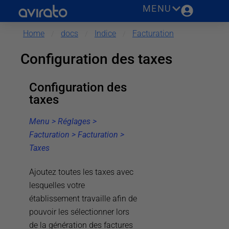
MENU
Extras réservations
Boutique en ligne
Home
docs
Indice
Facturation
/
/
/
Packs promotionnels
Configuration des taxes
Mentions légales
Configuration des
Outils d’Avirato
taxes
Enquêtes de satisfaction
Menu > Réglages >
Fidélisation
Facturation > Facturation >
Réception automatique
Taxes
Check-In Online
Ajoutez toutes les taxes avec
AviScan
lesquelles votre
Enregistrement des voyageurs
établissement travaille afin de
Hospedería
pouvoir les sélectionner lors
Page Enregistrement clients
de la génération des factures