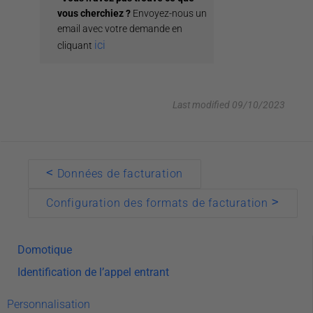
Statistiques
vous cherchiez ?
Envoyez-nous un
Messagerie
email avec votre demande en
ici
cliquant
Lecteur de documents
Système d’accès
Wifi Freeradius
Last modified 09/10/2023
Système d’impression
Téléphonie cHar
Comptabilité
Doc
<
Données de facturation​
Google Assistant
navigation
>
Configuration des formats de facturation
Modèle 179
Guest
Domotique
Identification de l’appel entrant
Personnalisation