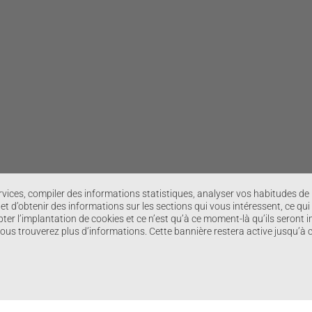
ervices, compiler des informations statistiques, analyser vos habitudes d
t d’obtenir des informations sur les sections qui vous intéressent, ce qui
ter l’implantation de cookies et ce n’est qu’à ce moment-là qu’ils seront i
 vous trouverez plus d’informations. Cette bannière restera active jusqu’à