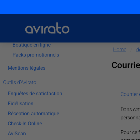
Communication
Générateur de liens
E-commerce
Extras réservations
Boutique en ligne
Home
d
/
Packs promotionnels
Courrie
Mentions légales
Outils d’Avirato
Enquêtes de satisfaction
Courrier 
Fidélisation
Dans cet
Réception automatique
personnal
Check-In Online
Pour ce 
AviScan