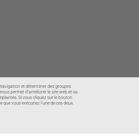
e navigation et déterminer des groupes
 nous permet d’améliorer le site web et sa
mplantés. Si vous cliquez sur le bouton
 ce que vous exécutiez l’une de ces deux