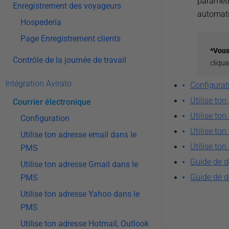
paramètr
Enregistrement des voyageurs
automat
Hospedería
Page Enregistrement clients
*Vous
Contrôle de la journée de travail
cliqu
Intégration Avirato
Configurat
Utilise to
Courrier électronique
Utilise to
Configuration
Utilise to
Utilise ton adresse email dans le
Utilise to
PMS
Guide de d
Utilise ton adresse Gmail dans le
Guide de d
PMS
Utilise ton adresse Yahoo dans le
PMS
Utilise ton adresse Hotmail, Outlook