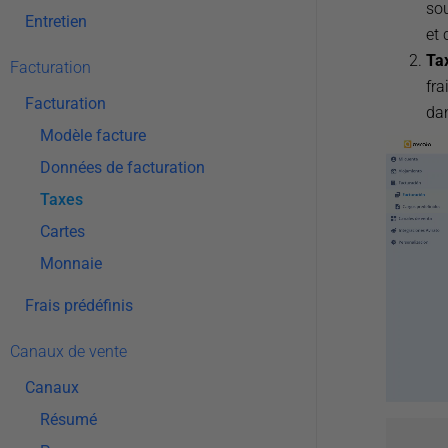
sou
Entretien
et 
Ta
Facturation
fra
Facturation
dan
Modèle facture
Données de facturation
Taxes
Cartes
Monnaie
Frais prédéfinis
Canaux de vente
Canaux
Résumé