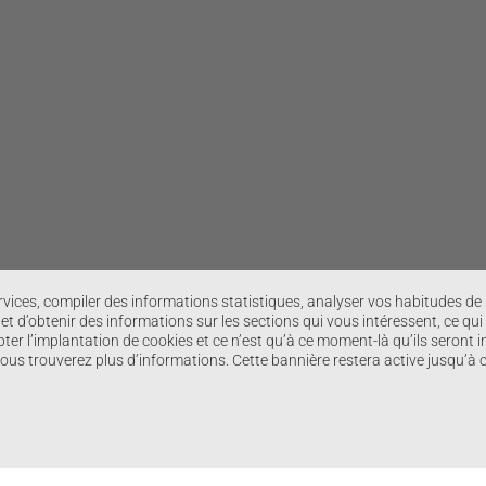
ervices, compiler des informations statistiques, analyser vos habitudes d
t d’obtenir des informations sur les sections qui vous intéressent, ce qui
ter l’implantation de cookies et ce n’est qu’à ce moment-là qu’ils seront i
 vous trouverez plus d’informations. Cette bannière restera active jusqu’à