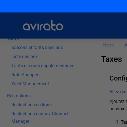
Catégories d’hébergement
Rack (Hébergement)
Planning
Tarifs
Home
d
/
Saisons et tarifs spéciaux
Liste des prix
Taxes
Tarifs et coûts supplémentaires
Rate Shopper
Confi
Yield Management
Allez da
Restrictions
Ajoutez 
Restrictions en ligne
pouvoir l
Restrictions canaux Channel
Manager
Tax