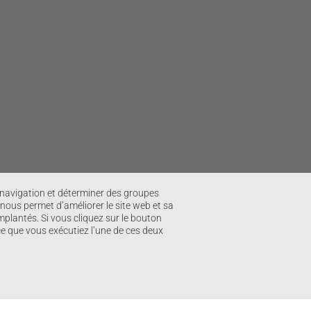
e navigation et déterminer des groupes
 nous permet d’améliorer le site web et sa
mplantés. Si vous cliquez sur le bouton
 ce que vous exécutiez l’une de ces deux