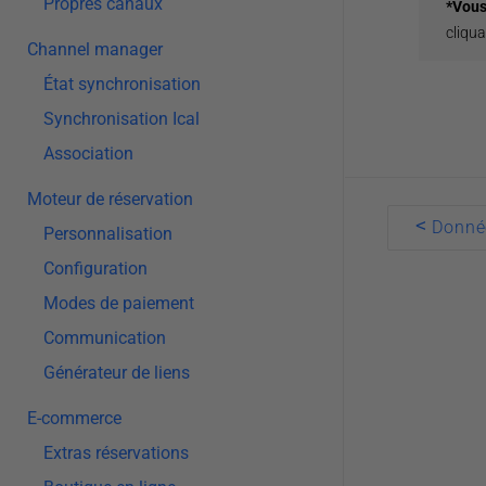
Propres canaux
*Vous
cliqu
Channel manager
État synchronisation
Synchronisation Ical
Association
Moteur de réservation
Doc
<
Donnée
Personnalisation
navigatio
Configuration
Modes de paiement
Communication
Générateur de liens
E-commerce
Extras réservations