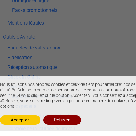
Boutique en ligne
Packs promotionnels
Mentions légales
Outils d’Avirato
Enquêtes de satisfaction
Fidélisation
Réception automatique
Check-In Online
Nous utilisons nos propres cookies et ceux de tiers pour améliorer nos s
AviScan
d’intérêt. Cela nous permet de personnaliser le contenu que nous offrons e
sécurité. Si vous cliquez sur le bouton «Accepter», vous consentez à accep
Enregistrement des voyageurs
«Refuser», vous serez redirigé vers la politique en matière de cookies, où
Hospedería
options.
Page Enregistrement clients
Refuser
Accepter
Contrôle de la journée de travail