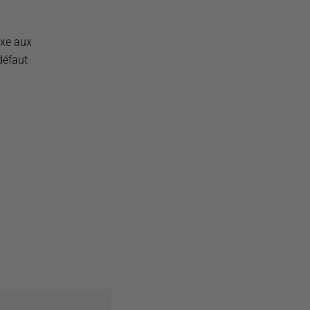
axe aux
défaut