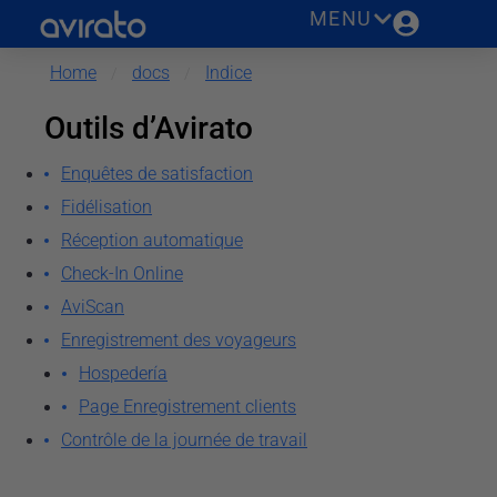
MENU
Restrictions
Restrictions en ligne
Home
docs
Indice
/
/
Restrictions canaux Channel Manager
Outils d’Avirato
Entretien
Enquêtes de satisfaction
Facturation
Fidélisation
Facturation
Réception automatique
Modèle facture
Check-In Online
Données de facturation
AviScan
Enregistrement des voyageurs
Taxes
Hospedería
Cartes
Page Enregistrement clients
Monnaie
Contrôle de la journée de travail
Frais prédéfinis