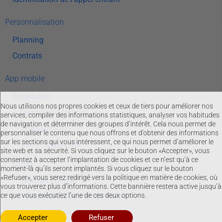
Personnalisation
Planning
Contrats
App mobile
Installation
Nous utilisons nos propres cookies et ceux de tiers pour améliorer nos
Dispositifs Android
services, compiler des informations statistiques, analyser vos habitudes
de navigation et déterminer des groupes d’intérêt. Cela nous permet de
Dispositifs iOS
personnaliser le contenu que nous offrons et d’obtenir des informations
sur les sections qui vous intéressent, ce qui nous permet d’améliorer le
Autres dispositifs
site web et sa sécurité. Si vous cliquez sur le bouton «Accepter», vous
consentez à accepter l’implantation de cookies et ce n’est qu’à ce
Accès
moment-là qu’ils seront implantés. Si vous cliquez sur le bouton
«Refuser», vous serez redirigé vers la politique en matière de cookies, où
Créer un compte
vous trouverez plus d’informations. Cette bannière restera active jusqu’à
ce que vous exécutiez l’une de ces deux options.
Récupération du mot de passe
Accès utilisateurs
Refuser
Accepter