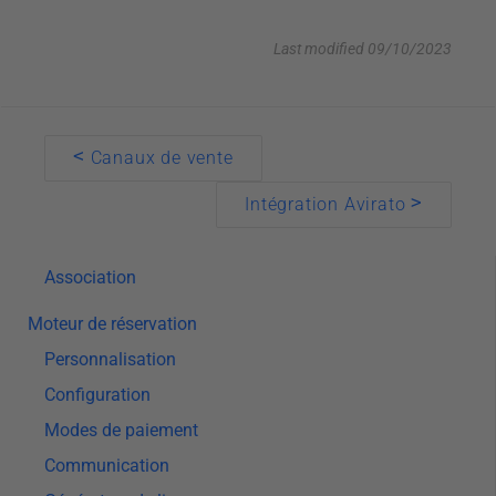
Canaux de vente
Last modified 09/10/2023
Canaux
Résumé
Propres canaux
Doc
<
Canaux de vente
Channel manager
navigation
>
Intégration Avirato
État synchronisation
Synchronisation Ical
Association
Moteur de réservation
Personnalisation
Configuration
Modes de paiement
Communication