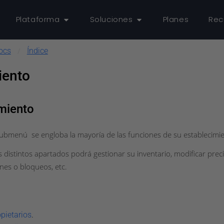
Plataforma
Soluciones
Planes
Rec
ocs
Índice
/
iento
miento
submenú se engloba la mayoría de las funciones de su establecimie
 distintos apartados podrá gestionar su inventario, modificar preci
ones o bloqueos, etc.
pietarios
.