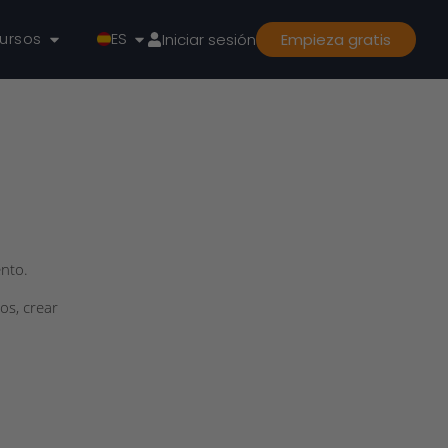
ursos
ES
Iniciar sesión
Empieza gratis
nto.
os, crear