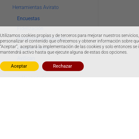
Herramientas Avirato
Encuestas
Fidelización
Utilizamos cookies propias y de terceros para mejorar nuestros servicios,
Recepción automática
personalizar el contenido que ofrecemos y obtener información sobre qué
“Aceptar”, aceptará la implementación de las cookies y solo entonces se 
CheckIn Online
mantendrá activo hasta que ejecute alguna de estas dos opciones.
AviScan
Aceptar
Rechazar
Parte de Viajeros
Hospedería
Hoja registro viajeros
Hospedajes SES
Control de Jornada
Asistente Virtual (IA)
Avirato Payments
Atención telefónica