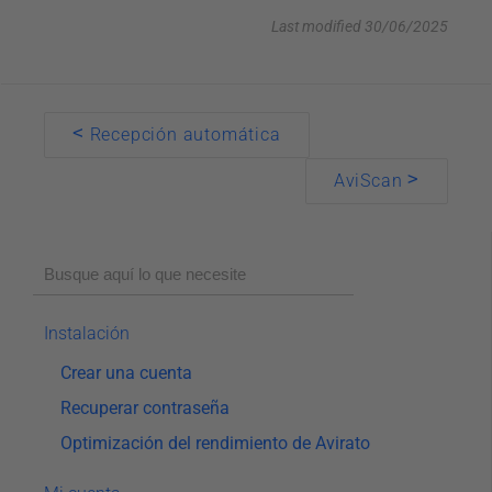
Last modified 30/06/2025
Doc
<
Recepción automática
navigation
>
AviScan
Instalación
Crear una cuenta
Recuperar contraseña
Optimización del rendimiento de Avirato