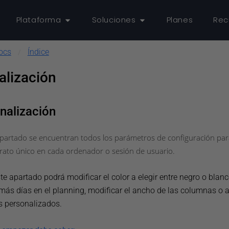
Plataforma
Soluciones
Planes
Rec
ocs
Índice
/
alización
nalización
apartado se encuentran todos los parámetros de configuración pa
irato único en cada ordenador o sesión de usuario.
te apartado podrá modificar el color a elegir entre negro o blanc
más días en el planning, modificar el ancho de las columnas o 
s personalizados.