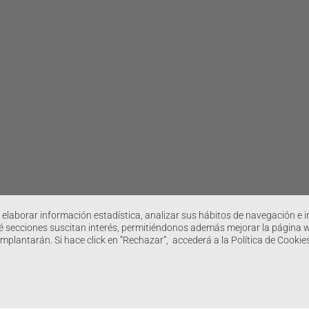
 elaborar información estadística, analizar sus hábitos de navegación e in
 secciones suscitan interés, permitiéndonos además mejorar la página web
implantarán. Si hace click en “Rechazar”, accederá a la Política de Cook