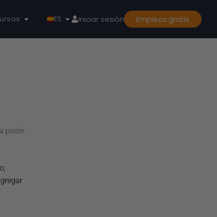
ursos
ES
Iniciar sesión
Empieza gratis
ra poder
o,
agregar