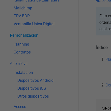
Identificador de Llamadas
Antes de
Mailchimp
TPV BDP
Esta c
ordena
Ventanilla Única Digital
cual s
Personalización
Planning
Índice
Contratos
Pl
App móvil
Instalación
Dispositivos Android
Co
Dispositivos iOS
Otros dispositivos
Acceso
*¿No 