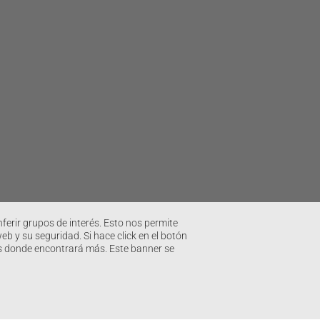
ferir grupos de interés. Esto nos permite
 y su seguridad. Si hace click en el botón
ies donde encontrará más. Este banner se