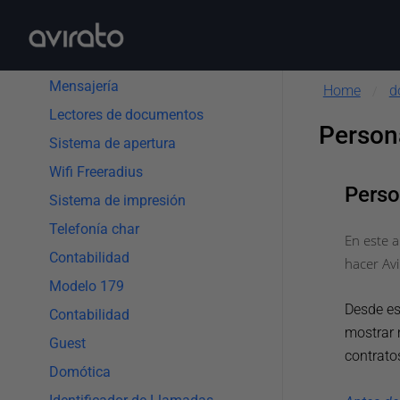
electrónico
Estadística
Mensajería
Home
d
/
Lectores de documentos
Person
Sistema de apertura
Wifi Freeradius
Perso
Sistema de impresión
Telefonía char
En este 
Contabilidad
hacer Av
Modelo 179
Desde es
Contabilidad
mostrar 
Guest
contrato
Domótica