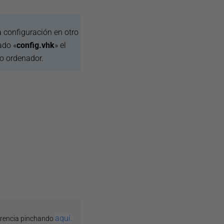
a configuración en otro
ado «
config.vhk
» el
ro ordenador.
aquí.
erencia pinchando