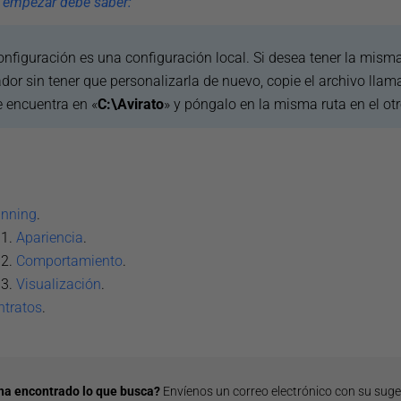
 empezar debe saber:
onfiguración es una configuración local. Si desea tener la mism
dor sin tener que personalizarla de nuevo, copie el archivo llam
e encuentra en «
C:\Avirato
» y póngalo en la misma ruta en el ot
anning
.
Apariencia
.
Comportamiento
.
Visualización
.
ntratos
.
ha encontrado lo que busca?
Envíenos un correo electrónico con su sug