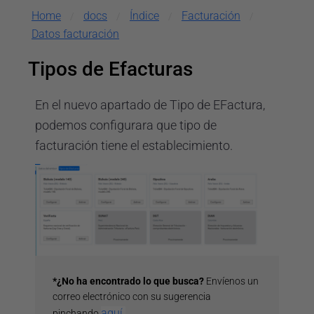
Home
docs
Índice
Facturación
/
/
/
/
establecimiento
Datos facturación
Soluciones de pago presencial con Avirato
Payments
Tipos de Efacturas
Transacciones Y Próximos Cobros en Payments
En el nuevo apartado de Tipo de EFactura,
Integraciones Avirato
podemos configurara que tipo de
facturación tiene el establecimiento.
Correo electrónico
Configuración
Usar tu propio correo en el PMS
Usar tu correo Gmail en el PMS
Usar tu correo Yahoo en el PMS
Usar tu correo Hotmail, Outlook o msn en el PMS
Guía de inicio para usuarios: Automatizaciones y
*¿No ha encontrado lo que busca?
Envíenos un
correo electrónico con su sugerencia
campañas del correo electrónico
aquí.
pinchando