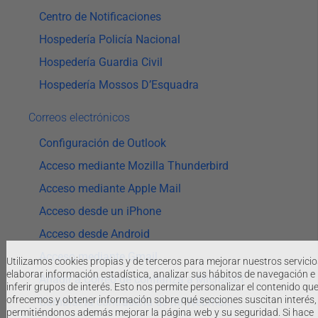
Centro de Notificaciones
Hospedería Policía Nacional
Hospedería Guardia Civil
Hospedería Mossos D’Esquadra
Correos electrónicos
Configuración de Outlook
Acceso mediante Mozilla Thunderbird
Acceso mediante Apple Mail
Acceso desde un iPhone
Acceso desde Android
Acceso mediante Gmail
Utilizamos cookies propias y de terceros para mejorar nuestros servicio
elaborar información estadística, analizar sus hábitos de navegación e
Añadir a Correo de confianza a Microsoft
inferir grupos de interés. Esto nos permite personalizar el contenido qu
ofrecemos y obtener información sobre qué secciones suscitan interés,
Cambiar la contraseña de mi Webmail
permitiéndonos además mejorar la página web y su seguridad. Si hace