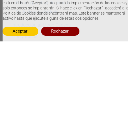
Buenas práctica de correo
click en el botón “Aceptar”, aceptará la implementación de las cookies y
solo entonces se implantarán. Si hace click en “Rechazar”, accederá a l
Outlook para Android
Política de Cookies donde encontrará más. Este banner se mantendrá
activo hasta que ejecute alguna de estas dos opciones.
Introducción al Modo Cadena
Aceptar
Rechazar
Tips y trucos
Tarifas
Reservas / Planning
Invita a un amigo a Avirato
Solicitar un pago al huésped
Informes
Revenue
RevPAR/GopPar
ADR
Comparar Facturación/Ocupación