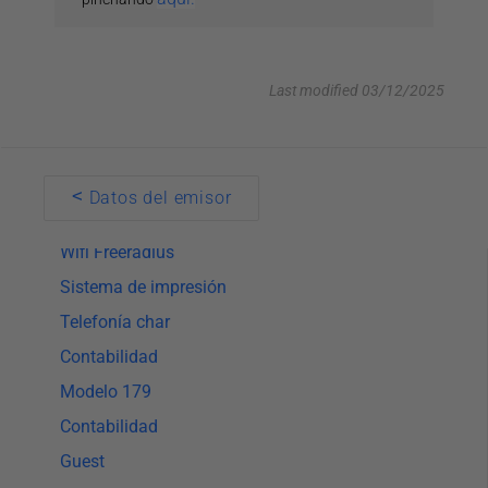
Guía de inicio para diseñadores:
Automatizaciones y campañas del correo
electrónico
Last modified 03/12/2025
Estadística
Mensajería
Lectores de documentos
Doc
<
Datos del emisor
navigation
Sistema de apertura
Wifi Freeradius
Sistema de impresión
Telefonía char
Contabilidad
Modelo 179
Contabilidad
Guest