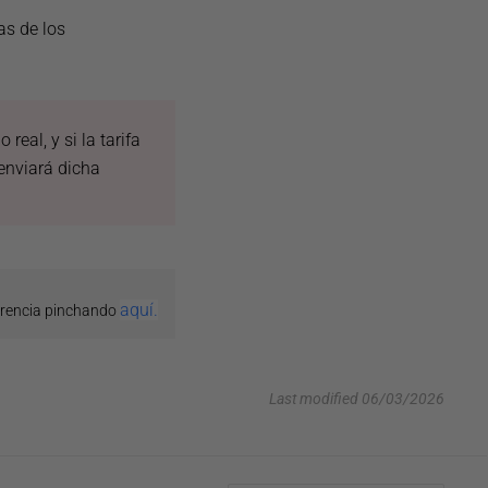
as de los
eal, y si la tarifa
enviará dicha
aquí.
erencia pinchando
Last modified 06/03/2026