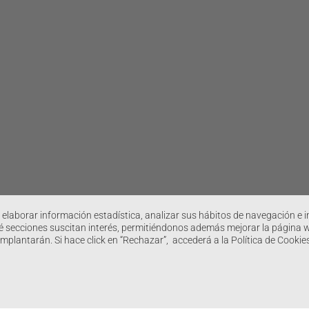
 elaborar información estadística, analizar sus hábitos de navegación e in
 secciones suscitan interés, permitiéndonos además mejorar la página web
implantarán. Si hace click en “Rechazar”, accederá a la Política de Cook