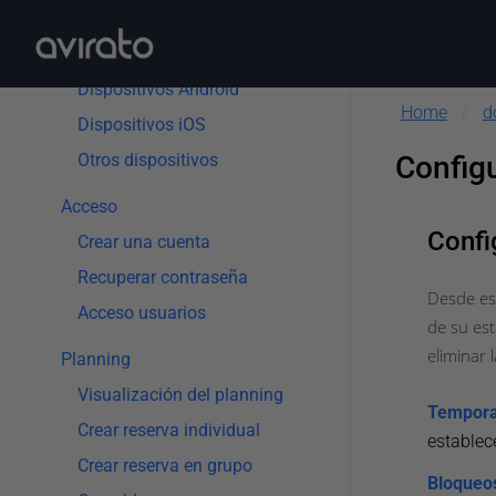
App móvil
Instalación
Dispositivos Android
Home
d
/
Dispositivos iOS
Otros dispositivos
Config
Acceso
Confi
Crear una cuenta
Recuperar contraseña
Desde est
Acceso usuarios
de su est
eliminar 
Planning
Visualización del planning
Temporad
Crear reserva individual
establece
Crear reserva en grupo
Bloqueo