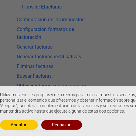
Tipos de Efacturas
Configuración de los impuestos
Configuración formatos de
facturación
Generar facturas
Generar facturas rectificativas
Eliminar facturas
Buscar Facturas
Obtener informes de facturación
Utilizamos cookies propias y de terceros para mejorar nuestros servicios,
Channel Manager
personalizar el contenido que ofrecemos y obtener información sobre qué
“Aceptar”, aceptará la implementación de las cookies y solo entonces se 
Sincronización
mantendrá activo hasta que ejecute alguna de estas dos opciones.
Resincronizar
Aceptar
Rechazar
Actualizar datos