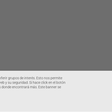
ferir grupos de interés. Esto nos permite
 y su seguridad. Si hace click en el botón
ies donde encontrará más. Este banner se