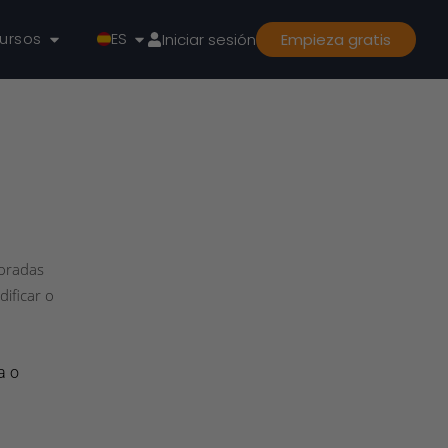
ursos
ES
Iniciar sesión
Empieza gratis
poradas
dificar o
a o