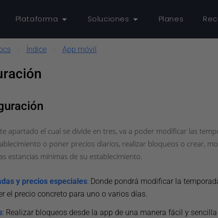
Plataforma
Soluciones
Planes
Rec
ocs
Índice
App móvil
/
/
uración
guración
e apartado el cual se divide en tres, va a poder modificar las tem
ablecimiento o poner precios diarios, realizar bloqueos o crear, mo
las estancias mínimas de su establecimiento.
as y precios especiales
: Donde pondrá modificar la temporad
r el precio concreto para uno o varios días.
s
: Realizar bloqueos desde la app de una manera fácil y sencilla