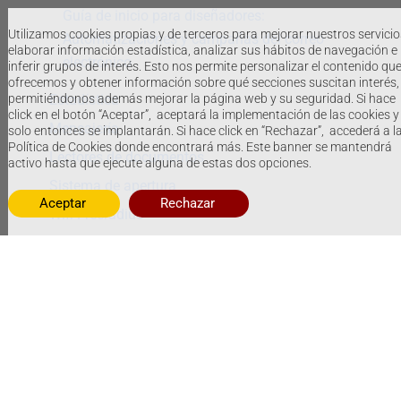
Guía de inicio para diseñadores:
Utilizamos cookies propias y de terceros para mejorar nuestros servicio
Automatizaciones y campañas del correo
elaborar información estadística, analizar sus hábitos de navegación e
electrónico
inferir grupos de interés. Esto nos permite personalizar el contenido qu
ofrecemos y obtener información sobre qué secciones suscitan interés,
Estadística
permitiéndonos además mejorar la página web y su seguridad. Si hace
click en el botón “Aceptar”, aceptará la implementación de las cookies y
Mensajería
solo entonces se implantarán. Si hace click en “Rechazar”, accederá a l
Política de Cookies donde encontrará más. Este banner se mantendrá
Lectores de documentos
activo hasta que ejecute alguna de estas dos opciones.
Sistema de apertura
Aceptar
Rechazar
Wifi Freeradius
Sistema de impresión
Telefonía char
Contabilidad
Modelo 179
Contabilidad
Guest