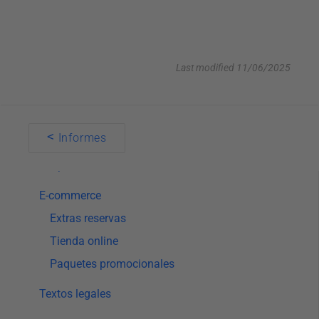
Motor de reservas
Personalización
Configuración
Last modified 11/06/2025
Métodos de pago
Comunicación
Generador de enlaces
Doc
<
Informes
Botón de WhatsApp en el Motor de reservas
navigation
Optimización del motor de reservas
E-commerce
Extras reservas
Tienda online
Paquetes promocionales
Textos legales