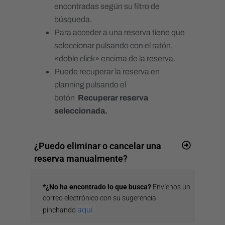
encontradas según su filtro de
Moneda
búsqueda.
TicketBai
Para acceder a una reserva tiene que
Verifactu
seleccionar pulsando con el ratón,
«doble click» encima de la reserva.
Cargos predefinidos
Puede recuperar la reserva en
planning pulsando el
Canales de venta
botón
Recuperar reserva
Canales
seleccionada.
Resumen
Canales propios
¿Puedo eliminar o cancelar una
reserva manualmente?
Channel manager
Estado sincronización
*¿No ha encontrado lo que busca?
Envíenos un
Sincronización Ical
correo electrónico con su sugerencia
Asociación
aquí.
pinchando