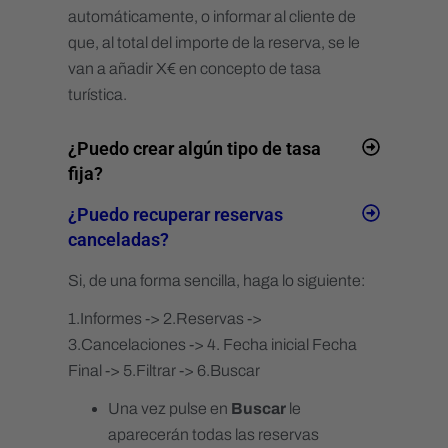
automáticamente, o informar al cliente de
Tasas
que, al total del importe de la reserva, se le
Rate Shopper
van a añadir X€ en concepto de tasa
Yield Management
turística.
Restricciones
¿Puedo crear algún tipo de tasa
Restricciones Online
fija?
Restricciones canales Channel manager
¿Puedo recuperar reservas
Mantenimiento
canceladas?
Facturación
Si, de una forma sencilla, haga lo siguiente:
Facturación
1.Informes -> 2.Reservas ->
Diseño factura
3.Cancelaciones -> 4. Fecha inicial Fecha
Final -> 5.Filtrar -> 6.Buscar
Datos facturación
Impuestos
Una vez pulse en
Buscar
le
aparecerán todas las reservas
Tarjetas