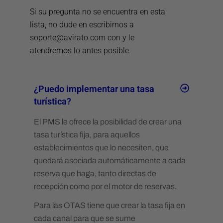
Establecimiento
Si su pregunta no se encuentra en esta
lista, no dude en escribirnos a
Usuarios y Seguridad
soporte@avirato.com con y le
Alojamiento
atendremos lo antes posible.
Propietarios
Habitaciones y Salas
¿Puedo implementar una tasa
Niveles
turística?
Categorías Alojamiento
El PMS le ofrece la posibilidad de crear una
Rack (Alojamiento)
tasa turística fija, para aquellos
Planning
establecimientos que lo necesiten, que
quedará asociada automáticamente a cada
Tarifas
reserva que haga, tanto directas de
Temporadas y precios especiales
recepción como por el motor de reservas.
Listado de precios
Para las OTAS tiene que crear la tasa fija en
Tarifas y costes adicionales
cada canal para que se sume