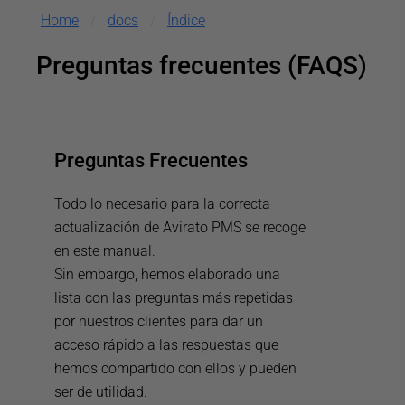
Home
docs
Índice
/
/
Preguntas frecuentes (FAQS)
Preguntas Frecuentes
Todo lo necesario para la correcta
actualización de Avirato PMS se recoge
en este manual.
Instalación
Sin embargo, hemos elaborado una
Crear una cuenta
lista con las preguntas más repetidas
por nuestros clientes para dar un
Recuperar contraseña
acceso rápido a las respuestas que
Optimización del rendimiento de Avirato
hemos compartido con ellos y pueden
ser de utilidad.
Mi cuenta