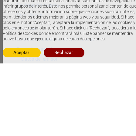
elaborar información estadística, analizar sus hábitos de navegación e
Facturación reserva
inferir grupos de interés. Esto nos permite personalizar el contenido qu
ofrecemos y obtener información sobre qué secciones suscitan interés,
Crear Avisos
permitiéndonos además mejorar la página web y su seguridad. Si hace
click en el botón “Aceptar”, aceptará la implementación de las cookies y
solo entonces se implantarán. Si hace click en “Rechazar”, accederá a l
Facturación
Política de Cookies donde encontrará más. Este banner se mantendrá
activo hasta que ejecute alguna de estas dos opciones.
Configura tu plantilla de facturación
Datos facturación
Aceptar
Rechazar
Datos del emisor
Tipos de Efacturas
Configuración de los impuestos
Configuración formatos de facturación
Generar facturas
Generar facturas rectificativas
Eliminar facturas
Buscar Facturas