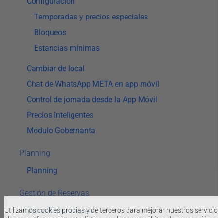
Configuración
Temporadas y precios especiales
Bloqueos
Estancias mínimas
Cambiar de local
Chat de WhatsApp META en app móvil
Control de jornada desde la App Móvil
Precios Inteligentes
Módulo Gobernanta
Planning
Planning
Gestión de Reservas
Datos de la reserva
Utilizamos cookies propias y de terceros para mejorar nuestros servicio